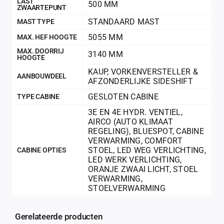
LAST
500 MM
ZWAARTEPUNT
STANDAARD MAST
MAST TYPE
5055 MM
MAX. HEF HOOGTE
MAX. DOORRIJ
3140 MM
HOOGTE
KAUP
,
VORKENVERSTELLER &
AANBOUWDEEL
AFZONDERLIJKE SIDESHIFT
GESLOTEN CABINE
TYPE CABINE
3E EN 4E HYDR. VENTIEL
,
AIRCO (AUTO KLIMAAT
REGELING)
,
BLUESPOT
,
CABINE
VERWARMING
,
COMFORT
STOEL
,
LED WEG VERLICHTING
,
CABINE OPTIES
LED WERK VERLICHTING
,
ORANJE ZWAAI LICHT
,
STOEL
VERWARMING
,
STOELVERWARMING
Gerelateerde producten