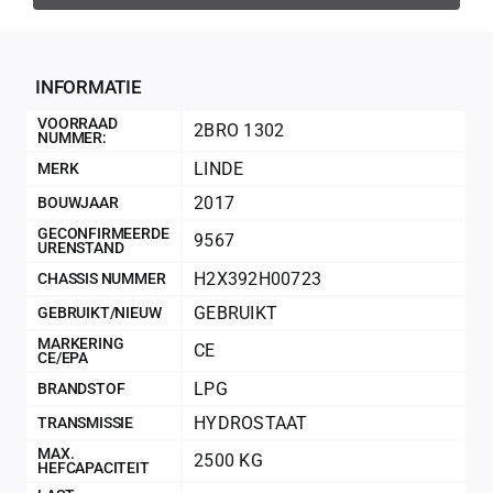
Geconfir
Geconfi
INFORMATIE
VOORRAAD
2BRO 1302
NUMMER:
LINDE
MERK
2017
BOUWJAAR
GECONFIRMEERDE
9567
URENSTAND
H2X392H00723
CHASSIS NUMMER
GEBRUIKT
GEBRUIKT/NIEUW
MARKERING
CE
CE/EPA
200Kg = 
LPG
BRANDSTOF
HYDROSTAAT
TRANSMISSIE
200Kg =
MAX.
2500 KG
HEFCAPACITEIT