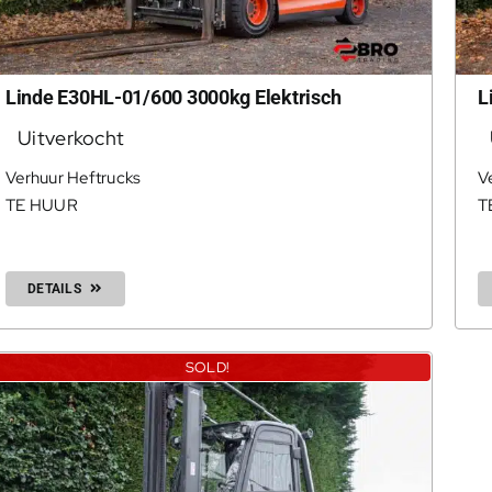
Linde E30HL-01/600 3000kg Elektrisch
L
Uitverkocht
Verhuur Heftrucks
V
TE HUUR
T
DETAILS
SOLD!