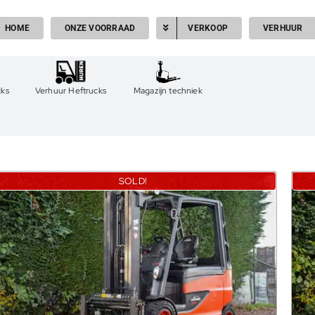
HOME
ONZE VOORRAAD
VERKOOP
VERHUUR
cks
Verhuur Heftrucks
Magazijn techniek
SOLD!