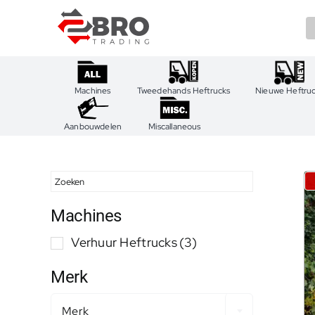
Ga
naar
inhoud
Machines
Tweedehands Heftrucks
Nieuwe Heftru
Aanbouwdelen
Miscallaneous
Machines
Verhuur Heftrucks
(3)
Merk
Merk