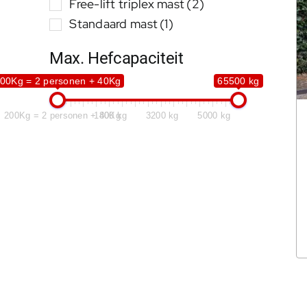
Free-lift triplex mast
(2)
Standaard mast
(1)
Max. Hefcapaciteit
00Kg = 2 personen + 40Kg
65500 kg
200Kg = 2 personen + 40Kg
1800 kg
3200 kg
5000 kg