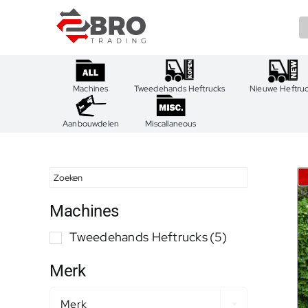
Ga
naar
inhoud
Machines
Tweedehands Heftrucks
Nieuwe Heftru
Aanbouwdelen
Miscallaneous
Machines
Tweedehands Heftrucks
(5)
Merk
Merk