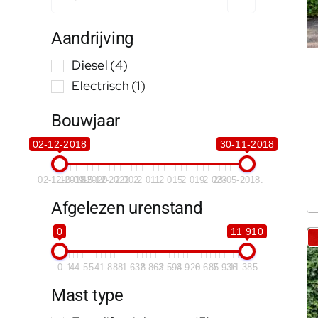
Aandrijving
Diesel
(4)
Electrisch
(1)
Bouwjaar
02-12-2018
30-11-2018
02-12-2018
10-09-2020
15-12-2022
2 002
2 011
2 015
2 019
2 023
28-05-2018.
Afgelezen urenstand
0
11 910
0
1
44.5
541
888
1 638
2 862
3 593
4 920
6 685
7 936
11 385
Mast type