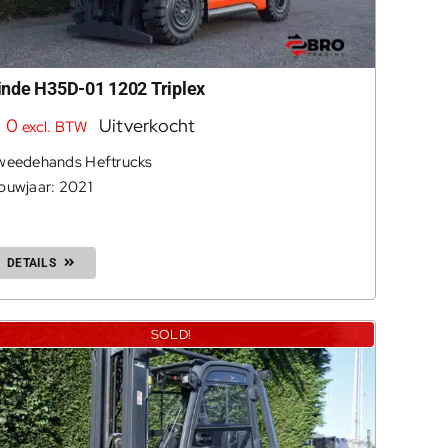
inde H35D-01 1202 Triplex
€
0
Uitverkocht
excl. BTW
weedehands Heftrucks
ouwjaar: 2021
DETAILS
SOLD!