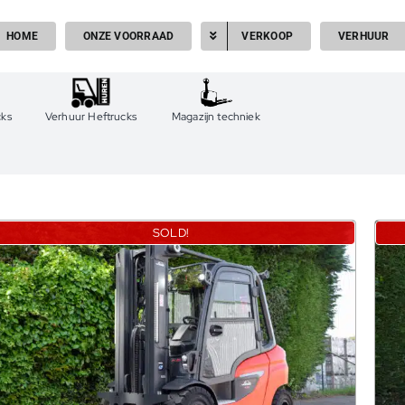
HOME
ONZE VOORRAAD
VERKOOP
VERHUUR
cks
Verhuur Heftrucks
Magazijn techniek
SOLD!