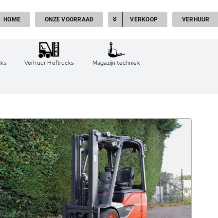
HOME
ONZE VOORRAAD
VERKOOP
VERHUUR
cks
Verhuur Heftrucks
Magazijn techniek