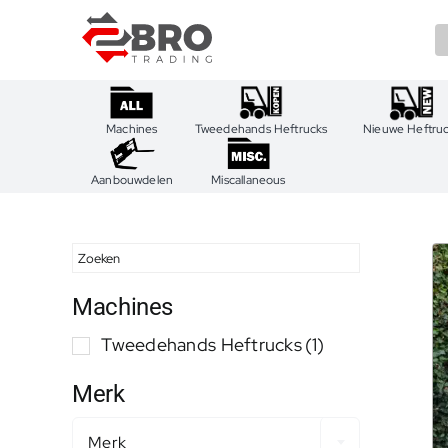
Ga
naar
inhoud
Machines
Tweedehands Heftrucks
Nieuwe Heftru
Aanbouwdelen
Miscallaneous
Machines
Tweedehands Heftrucks
(1)
Merk
Merk