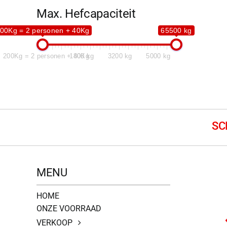
Max. Hefcapaciteit
00Kg = 2 personen + 40Kg
65500 kg
200Kg = 2 personen + 40Kg
1800 kg
3200 kg
5000 kg
MENU
HOME
ONZE VOORRAAD
VERKOOP