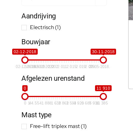
Aandrijving
Electrisch
(1)
Bouwjaar
02-12-2018
30-11-2018
02-12-2018
10-09-2020
15-12-2022
2 002
2 011
2 015
2 019
2 023
28-05-2018.
Afgelezen urenstand
0
11 910
0
1
44.5
541
888
1 638
2 862
3 593
4 920
6 685
7 936
11 385
Mast type
Free-lift triplex mast
(1)