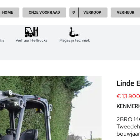
HOME
ONZE VOORRAAD
VERKOOP
VERHUUR
cks
Verhuur Heftrucks
Magazijn techniek
Linde 
€
13.900
KENMER
2BRO 14
Tweedeh
bouwjaar