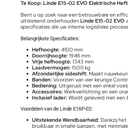
Te Koop: Linde E15-02 EVO Elektrische He
Bent u op zoek naar een betrouwbare en effici
uitstekend onderhouden
Linde E15-02
EVO
a
specificaties die uw interne logistieke proces
Belangrijkste Specificaties:
Hefhoogte:
4100 mm
Doorrijhoogte:
1946 mm
Vrije hefhoogte:
1343 mm
Laadvermogen:
1500 kg
Afzonderlijke sideshift:
Maakt nauwkeurig
Banden:
Voorzien van vier keurige Conti
Bediening:
Uitgerust met een enkel voetp
Accessoires:
Werkverlichting en een oranj
Inclusief lader:
Wordt geleverd met een bi
Voordelen van de Linde E16P-02:
Uitstekende Wendbaarheid:
Dankzij het
bruikbaar in smalle gangen, met minimale