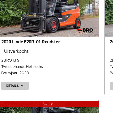
2020 Linde E20R-01 Roadster
2
Uitverkocht
2BRO 1319
2
Tweedehands Heftrucks
T
Bouwjaar: 2020
B
DETAILS
SOLD!