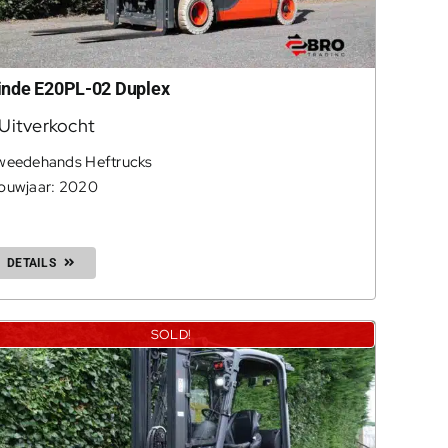
inde E20PL-02 Duplex
Uitverkocht
weedehands Heftrucks
ouwjaar: 2020
DETAILS
SOLD!