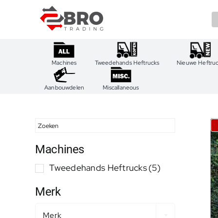
Ga
naar
inhoud
Machines
Tweedehands Heftrucks
Nieuwe Heftru
Aanbouwdelen
Miscallaneous
Machines
Tweedehands Heftrucks
(5)
Merk
Merk