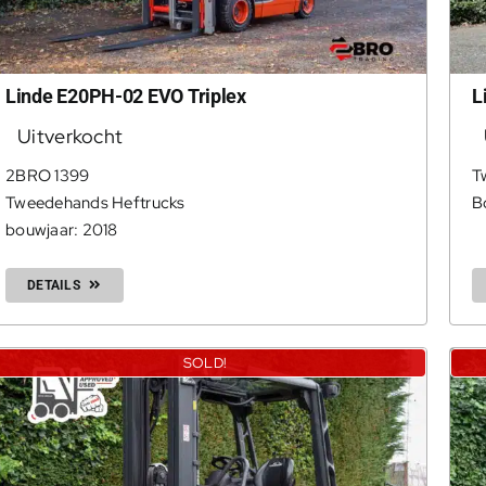
Linde E20PH-02 EVO Triplex
L
Uitverkocht
2BRO 1399
T
Tweedehands Heftrucks
B
bouwjaar: 2018
DETAILS
SOLD!