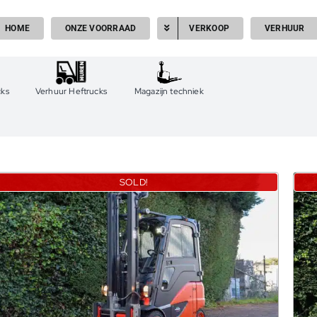
HOME
ONZE VOORRAAD
VERKOOP
VERHUUR
cks
Verhuur Heftrucks
Magazijn techniek
SOLD!