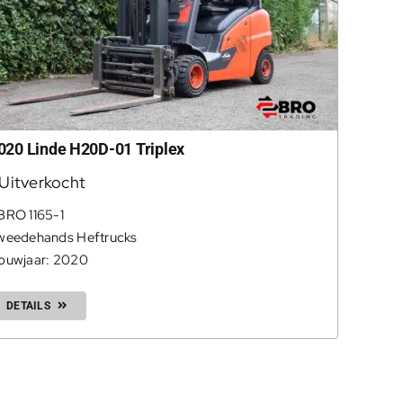
020 Linde H20D-01 Triplex
Uitverkocht
BRO 1165-1
weedehands Heftrucks
ouwjaar: 2020
DETAILS