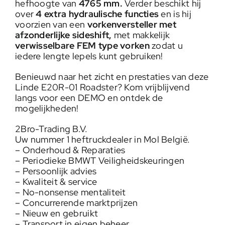
hefhoogte van
4765 mm.
Verder beschikt hij
over
4 extra hydraulische functies
en is hij
voorzien van een
vorkenversteller met
afzonderlijke sideshift,
met makkelijk
verwisselbare FEM type vorken
zodat u
iedere lengte lepels kunt gebruiken!
Benieuwd naar het zicht en prestaties van deze
Linde E20R-01 Roadster? Kom vrijblijvend
langs voor een DEMO en ontdek de
mogelijkheden!
2Bro-Trading B.V.
Uw nummer 1 heftruckdealer in Mol België.
– Onderhoud & Reparaties
– Periodieke BMWT Veiligheidskeuringen
– Persoonlijk advies
– Kwaliteit & service
– No-nonsense mentaliteit
– Concurrerende marktprijzen
– Nieuw en gebruikt
– Transport in eigen beheer