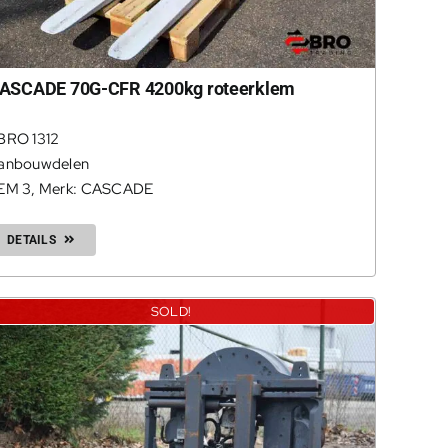
ASCADE 70G-CFR 4200kg roteerklem
BRO 1312
anbouwdelen
EM 3
,
Merk: CASCADE
DETAILS
SOLD!