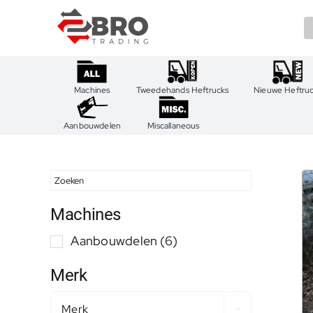
Ga
naar
inhoud
Machines
Tweedehands Heftrucks
Nieuwe Heftru
Aanbouwdelen
Miscallaneous
Machines
Aanbouwdelen
(6)
Merk
Merk