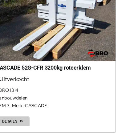
ASCADE 52G-CFR 3200kg roteerklem
Uitverkocht
BRO 1314
anbouwdelen
EM 3
,
Merk: CASCADE
DETAILS