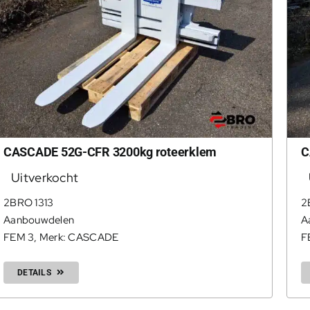
CASCADE 52G-CFR 3200kg roteerklem
C
Uitverkocht
2BRO 1313
2
Aanbouwdelen
A
FEM 3
,
Merk: CASCADE
F
DETAILS