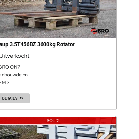
aup 3.5T456BZ 3600kg Rotator
Uitverkocht
BRO ON7
anbouwdelen
EM 3
DETAILS
SOLD!