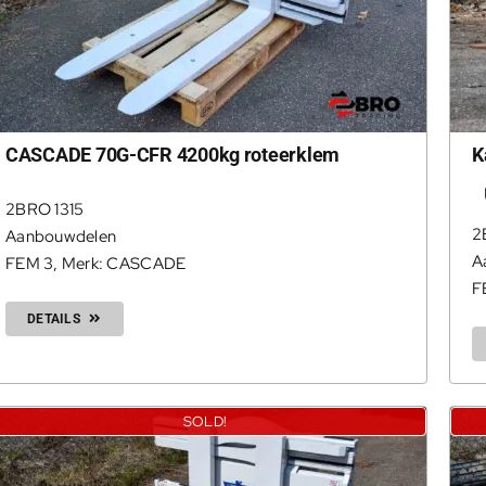
CASCADE 70G-CFR 4200kg roteerklem
K
2BRO 1315
2
Aanbouwdelen
A
FEM 3
,
Merk: CASCADE
F
DETAILS
SOLD!