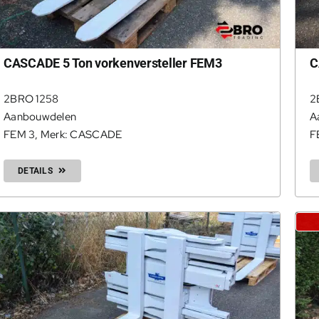
CASCADE 5 Ton vorkenversteller FEM3
C
2BRO 1258
2
Aanbouwdelen
A
FEM 3
,
Merk: CASCADE
F
DETAILS