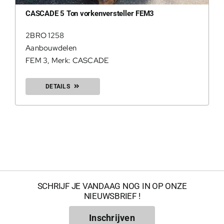
CASCADE 5 Ton vorkenversteller FEM3
2BRO 1258
Aanbouwdelen
FEM 3
,
Merk: CASCADE
DETAILS
200Kg = 
200Kg =
SCHRIJF JE VANDAAG NOG IN OP ONZE
NIEUWSBRIEF !
Inschrijven