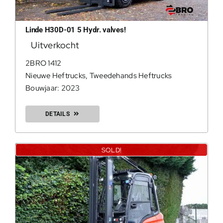
Linde H30D-01 5 Hydr. valves!
200Kg = 
Uitverkocht
2BRO 1412
200Kg =
Nieuwe Heftrucks
,
Tweedehands Heftrucks
Bouwjaar: 2023
DETAILS
SOLD!