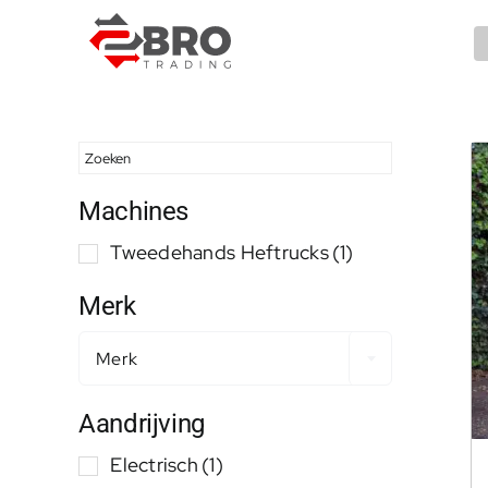
Ga
naar
inhoud
Machines
Tweedehands Heftrucks
(1)
Merk
Merk
Aandrijving
Electrisch
(1)