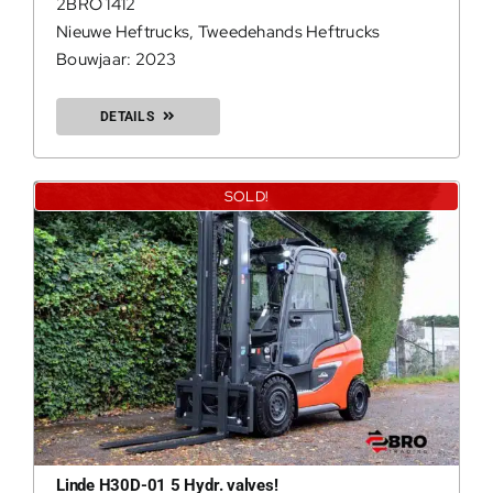
2BRO 1412
Nieuwe Heftrucks
,
Tweedehands Heftrucks
Bouwjaar: 2023
DETAILS
SOLD!
Linde H30D-01 5 Hydr. valves!