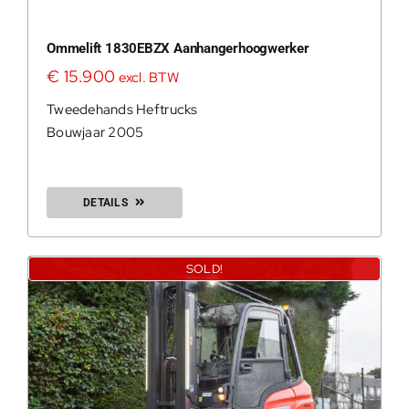
Ommelift 1830EBZX Aanhangerhoogwerker
€
15.900
excl. BTW
Tweedehands Heftrucks
Bouwjaar 2005
DETAILS
SOLD!