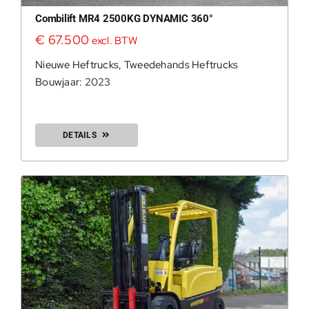
Combilift MR4 2500KG DYNAMIC 360°
€
67.500
excl. BTW
Nieuwe Heftrucks
,
Tweedehands Heftrucks
Bouwjaar: 2023
DETAILS
0