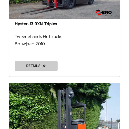
Hyster J3.0XN Triplex
Tweedehands Heftrucks
Bouwjaar: 2010
DETAILS
200Kg = 
200Kg =