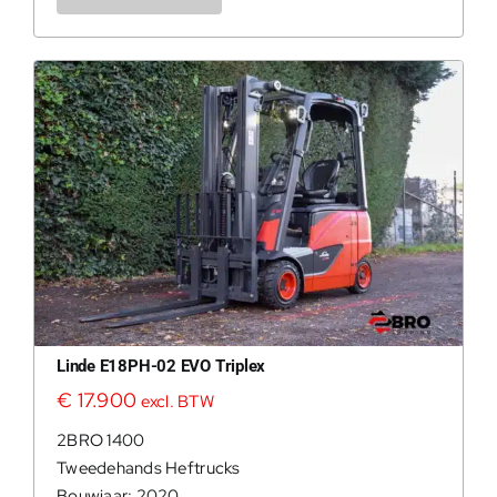
Linde E18PH-02 EVO Triplex
€
17.900
excl. BTW
2BRO 1400
Tweedehands Heftrucks
Bouwjaar: 2020