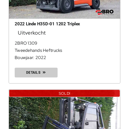
200Kg =
2022 Linde H35D-01 1202 Triplex
Uitverkocht
2BRO 1309
Tweedehands Heftrucks
Bouwjaar: 2022
DETAILS
SOLD!