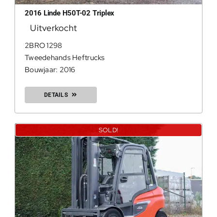
2016 Linde H50T-02 Triplex
Uitverkocht
2BRO 1298
0
Tweedehands Heftrucks
Bouwjaar: 2016
DETAILS
Geconfir
Geconfi
SOLD!
200Kg = 