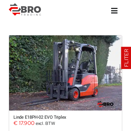
Ga
naar
inhoud
FLITER
Linde E18PH-02 EVO Triplex
€
17.900
excl. BTW