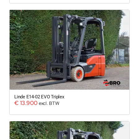
0
Linde E14-02 EVO Triplex
€
13.900
excl. BTW
200Kg = 
200Kg =