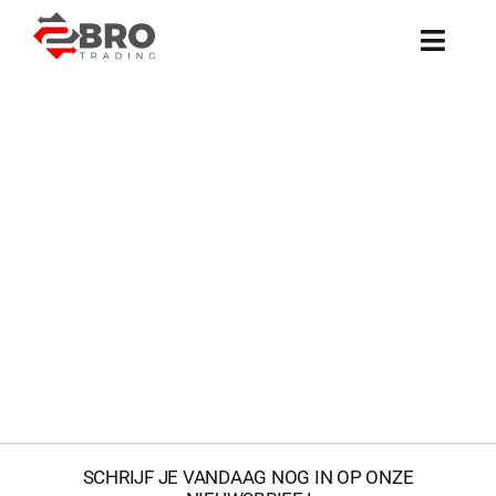
12TON
Ga
Heftruck
naar
12TON
inhoud
1990
diesel
H12.00XL
Heftrucks
Hyster
SCHRIJF JE VANDAAG NOG IN OP ONZE