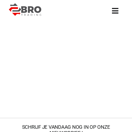
12TON
Ga
Heftruck
naar
12TON
inhoud
1990
diesel
H12.00XL
Heftrucks
Hyster
SCHRIJF JE VANDAAG NOG IN OP ONZE