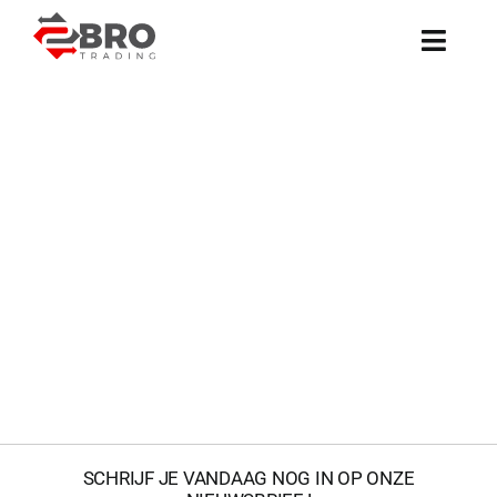
12TON
Ga
Heftruck
naar
12TON
inhoud
1990
diesel
H12.00XL
Heftrucks
Hyster
SCHRIJF JE VANDAAG NOG IN OP ONZE