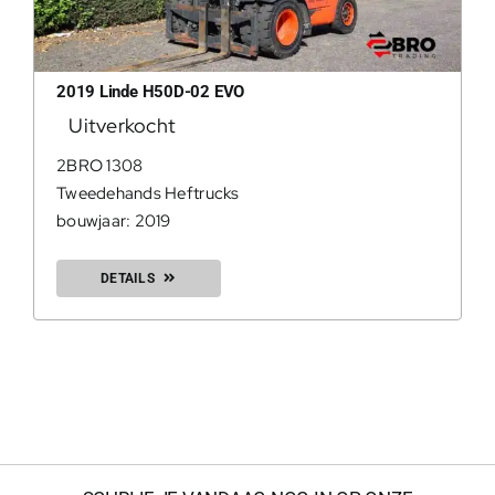
200Kg =
2019 Linde H50D-02 EVO
Uitverkocht
2BRO 1308
Tweedehands Heftrucks
bouwjaar: 2019
DETAILS