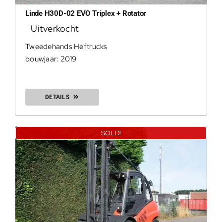
Linde H30D-02 EVO Triplex + Rotator
Uitverkocht
0
Tweedehands Heftrucks
bouwjaar: 2019
DETAILS
SOLD!
200Kg = 