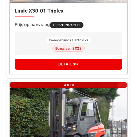
Linde X30-01 Triplex
UITVERKOCHT
Tweedehands Heftrucks
Bouwjaar: 2022
0
DETAILS
SOLD!