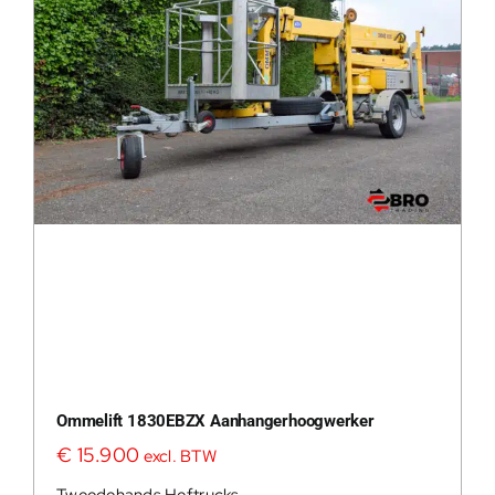
200Kg = 
200Kg =
Ommelift 1830EBZX Aanhangerhoogwerker
€
15.900
excl. BTW