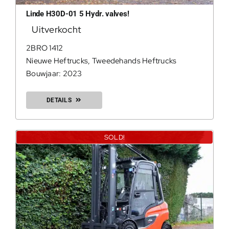
Linde H30D-01 5 Hydr. valves!
Uitverkocht
2BRO 1412
0
Nieuwe Heftrucks
,
Tweedehands Heftrucks
Bouwjaar: 2023
DETAILS
SOLD!
200Kg = 