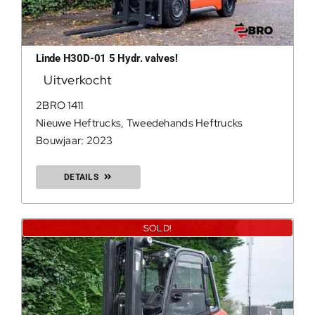
200Kg =
Linde H30D-01 5 Hydr. valves!
Uitverkocht
2BRO 1411
Nieuwe Heftrucks
,
Tweedehands Heftrucks
Bouwjaar: 2023
DETAILS
SOLD!