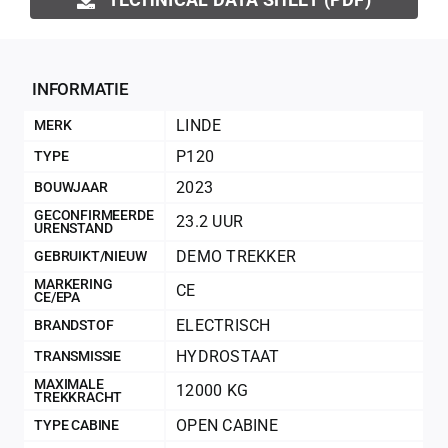
INFORMATIE
LINDE
MERK
P120
TYPE
2023
BOUWJAAR
GECONFIRMEERDE
23.2 UUR
URENSTAND
DEMO TREKKER
GEBRUIKT/NIEUW
MARKERING
CE
CE/EPA
ELECTRISCH
BRANDSTOF
200Kg = 
HYDROSTAAT
TRANSMISSIE
MAXIMALE
12000 KG
TREKKRACHT
200Kg =
OPEN CABINE
TYPE CABINE